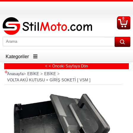
0
S
Ü
Kategoriler
< < Önceki Sayfaya Dön
Anasayfa
>
EBİKE
>
EBİKE
>
VOLTA AKÜ KUTUSU + GİRİŞ SOKETİ [ VSM ]