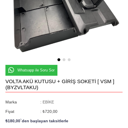
Whatsapp ile Soru Sor
VOLTA AKÜ KUTUSU + GİRİŞ SOKETİ [ VSM ]
(BYZVLTAKU)
Marka
:
EBİKE
Fiyat
:
₺720,00
₺180,00
`den başlayan taksitlerle