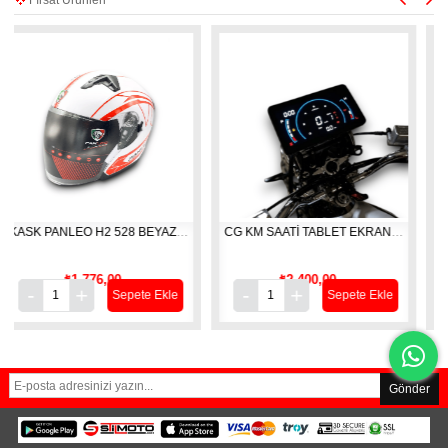
KASK PANLEO H2 528 BEYAZ-RED (M)
CG KM SAATİ TABLET EKRAN LCD
IRC 3.50 X
₺1.776,00
₺2.400,00
₺
Sepete Ekle
Sepete Ekle
Gönder