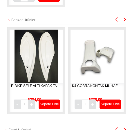
Benzer Ürünler
E-BİKE SELE ALTI KAPAK TAKIM [  BEYAZ ]
K4 COBRA KONTAK MUHAFAZA VE ÖN PANEL TK [ BEYAZ ]
₺204,00
₺336,00
Sepete Ekle
Sepete Ekle
Fırsat Ürünleri