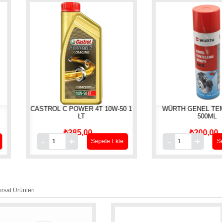
CASTROL C POWER 4T 10W-50 1
WÜRTH GENEL TEMİZLEYİ
LT
500ML
₺385,00
₺200,00
Sepete Ekle
Sepete Ekl
ırsat Ürünleri