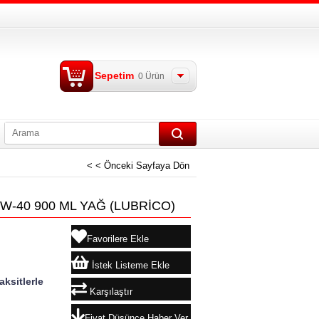
Sepetim
0
Ürün
< < Önceki Sayfaya Dön
0W-40 900 ML YAĞ
(LUBRİCO)
Favorilere Ekle
İstek Listeme Ekle
aksitlerle
Karşılaştır
Fiyat Düşünce Haber Ver