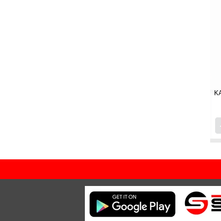
ÜNİVERSAL LED SİNYAL TAKIM
KASK PANLEO H3 528 
(SARI - KIRMIZI)
BLUE (M)
₺240,00
₺1.776,00
Sepete Ekle
Sepet