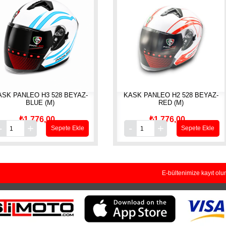
BEYAZ-
KASK PANLEO H2 528 BEYAZ-
CG KM SAA
RED (M)
₺1.776,00
₺2.
e Ekle
Sepete Ekle
E-bültenimize kayıt olu