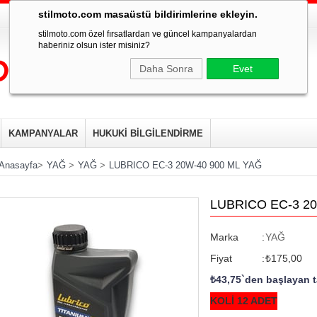
stilmoto.com masaüstü bildirimlerine ekleyin.
stilmoto.com özel fırsatlardan ve güncel kampanyalardan
haberiniz olsun ister misiniz?
Daha Sonra
Evet
KAMPANYALAR
HUKUKİ BİLGİLENDİRME
Anasayfa
>
YAĞ
>
YAĞ
>
LUBRICO EC-3 20W-40 900 ML YAĞ
LUBRICO EC-3 2
Marka
:
YAĞ
Fiyat
:
₺175,00
₺43,75
`den başlayan t
KOLİ 12 ADET