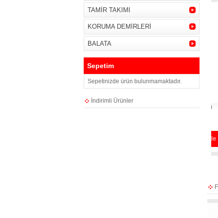
TAMİR TAKIMI
KORUMA DEMİRLERİ
BALATA
Sepetim
Sepetinizde ürün bulunmamaktadır.
İndirimli Ürünler
MOTUL 20W40 4T ( 1 LT )
₺300,00
Sepete Ekle
F