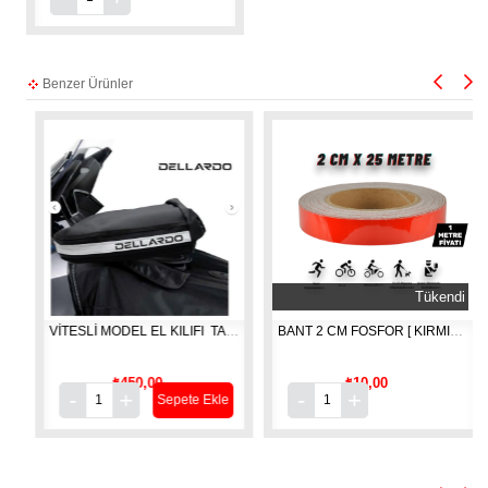
Benzer Ürünler
Tükendi
AŞIMA ÇANTASI
VİTESLİ MODEL EL KILIFI  TAKIM
BANT 2 CM FOSFOR [ KIRMIZI 1 MT ]
₺450,00
₺10,00
Sepete Ekle