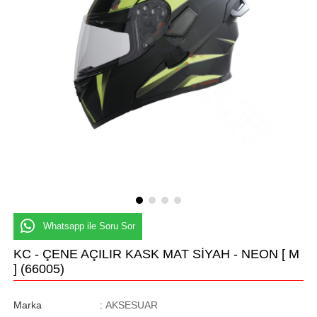
Whatsapp ile Soru Sor
KC - ÇENE AÇILIR KASK MAT SİYAH - NEON [ M
]
(66005)
Marka
:
AKSESUAR