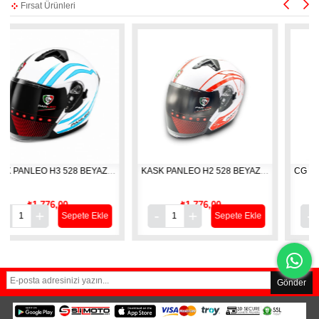
Fırsat Ürünleri
KASK PANLEO H3 528 BEYAZ-BLUE (M)
KASK PANLEO H2 528 BEYAZ-RED (M)
₺1.776,00
₺1.776,00
₺2.
Sepete Ekle
Sepete Ekle
Gönder