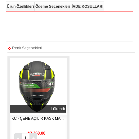
Ürün Özellikleri
Ödeme Seçenekleri
İADE KOŞULLARI
Renk Seçenekleri
Tükendi
KC - ÇENE AÇILIR KASK MAT SİYAH - NEON [ M ]
₺3.360,00