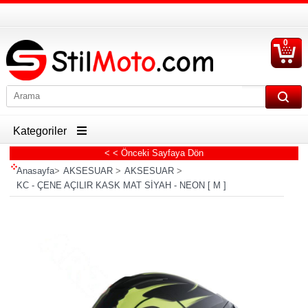
0
S
Ü
Kategoriler
< < Önceki Sayfaya Dön
Anasayfa
>
AKSESUAR
>
AKSESUAR
>
KC - ÇENE AÇILIR KASK MAT SİYAH - NEON [ M ]