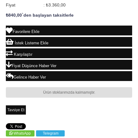
Fiyat
:
₺3.360,00
₺840,00
`den başlayan taksitlerle
Favorilere Ekle
İstek Listeme Ekle
Karşılaştır
Fiyat Düşünce Haber Ver
Gelince Haber Ver
Ürün stoklarımızda kalmamıştır.
Tavsiye Et
WhatsApp
Telegram