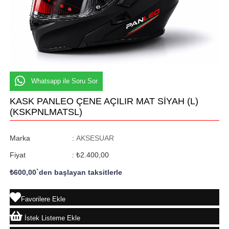
Whatsapp ile Soru Sor
KASK PANLEO ÇENE AÇILIR MAT SİYAH (L)
(KSKPNLMATSL)
Marka
:
AKSESUAR
Fiyat
:
₺2.400,00
₺600,00
`den başlayan taksitlerle
Favorilere Ekle
İstek Listeme Ekle