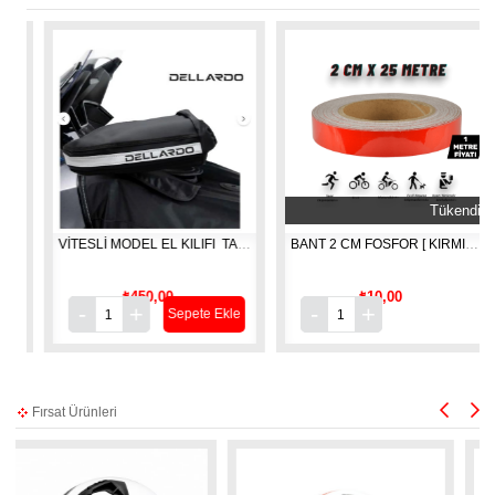
Tükendi
 ÜNİVERSAL + TAŞIMA ÇANTASI
VİTESLİ MODEL EL KILIFI  TAKIM
BANT 2 CM FOSFOR [ KIRMIZI 1 MT ]
₺450,00
₺10,00
Sepete Ekle
Fırsat Ürünleri