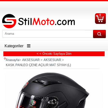
0
S
Ü
Kategoriler
< < Önceki Sayfaya Dön
Anasayfa
>
AKSESUAR
>
AKSESUAR
>
KASK PANLEO ÇENE AÇILIR MAT SİYAH (L)