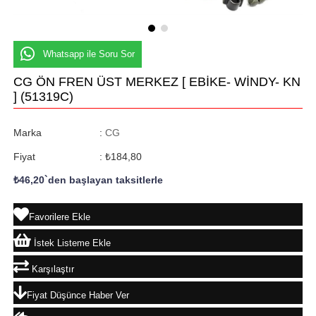
Whatsapp ile Soru Sor
CG ÖN FREN ÜST MERKEZ [ EBİKE- WİNDY- KN
]
(51319C)
Marka
:
CG
Fiyat
:
₺184,80
₺46,20
`den başlayan taksitlerle
Favorilere Ekle
İstek Listeme Ekle
Karşılaştır
Fiyat Düşünce Haber Ver