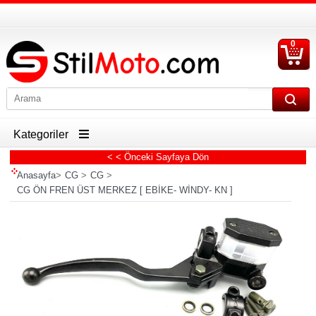
0
S
Ü
Kategoriler
< < Önceki Sayfaya Dön
Anasayfa
>
CG
>
CG
>
CG ÖN FREN ÜST MERKEZ [ EBİKE- WİNDY- KN ]