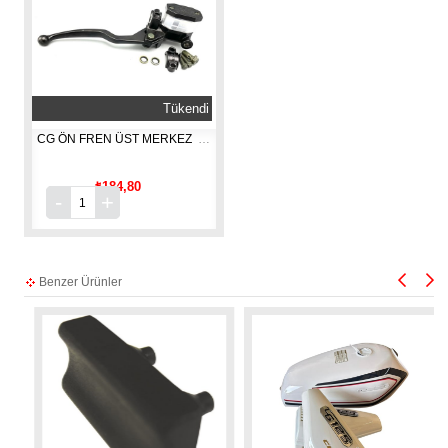
Tükendi
CG ÖN FREN ÜST MERKEZ    [ EBİKE- WİNDY- KN ]
₺184,80
Benzer Ürünler