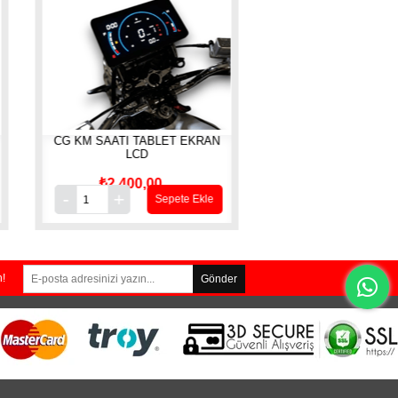
ATİ TABLET EKRAN
IRC 3.50 X 10 MB-77 TL ANLAS
LCD
2.400,00
₺1.050,00
Sepete Ekle
Sepete Ekle
n!
Gönder