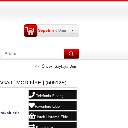
Sepetim
0
Ürün
< < Önceki Sayfaya Dön
GAJ [ MODİFİYE ]
(50512E)
Telefonla Sipariş
Favorilere Ekle
taksitlerle
İstek Listeme Ekle
Karşılaştır