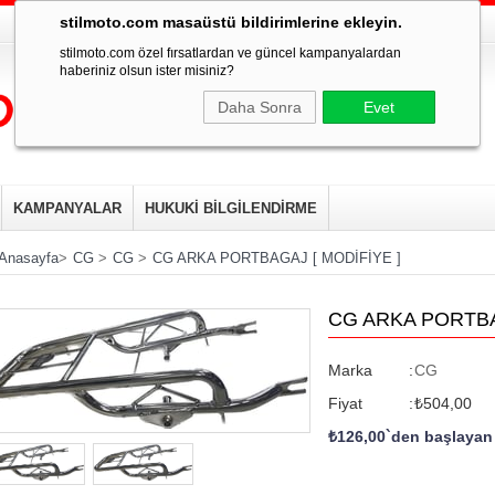
stilmoto.com masaüstü bildirimlerine ekleyin.
stilmoto.com özel fırsatlardan ve güncel kampanyalardan
haberiniz olsun ister misiniz?
Daha Sonra
Evet
KAMPANYALAR
HUKUKİ BİLGİLENDİRME
Anasayfa
>
CG
>
CG
>
CG ARKA PORTBAGAJ [ MODİFİYE ]
CG ARKA PORTBA
Marka
:
CG
Fiyat
:
₺504,00
₺126,00
`den başlayan 