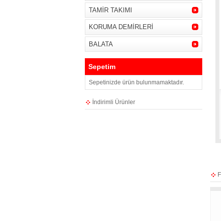
TAMİR TAKIMI
KORUMA DEMİRLERİ
BALATA
Sepetim
Sepetinizde ürün bulunmamaktadır.
CG ÇAMURLUK TAKOZU BÜYÜK
TİG
[ ÜLKER ]
İndirimli Ürünler
₺22,00
Sepete Ekle
F