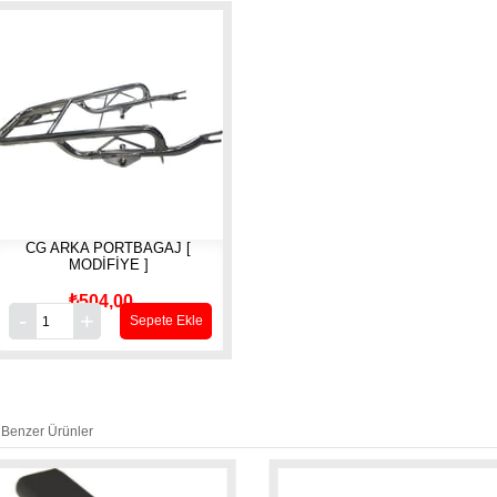
CG ARKA PORTBAGAJ [
MODİFİYE ]
₺504,00
Sepete Ekle
Benzer Ürünler