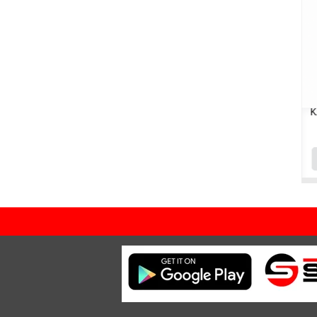
ÜNİVERSAL LED SİNYAL TAKIM
KASK PANLEO H3 52
(SARI - KIRMIZI)
BLUE (M)
₺240,00
₺1.776,00
Sepete Ekle
Sep