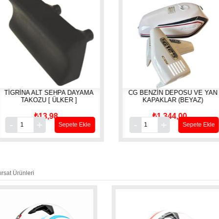
RİNA ALT SEHPA DAYAMA
CG BENZİN DEPOSU VE YAN
TAKOZU [ ÜLKER ]
KAPAKLAR (BEYAZ)
₺13,98
₺1.344,00
Sepete Ekle
Sepete Ekle
ırsat Ürünleri