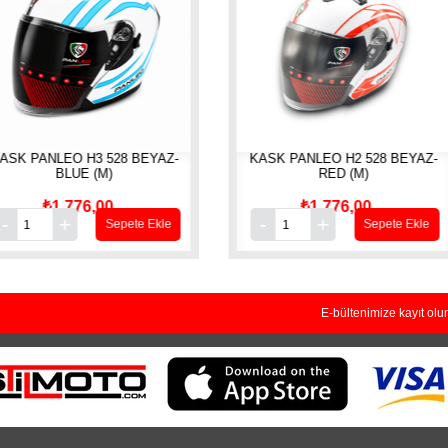
8 BEYAZ-
KASK PANLEO H2 528 BEYAZ-
CG KM SA
RED (M)
₺1.776,00
₺
ete Ekle
Sepete Ekle
E-bültenimize kayıt olu