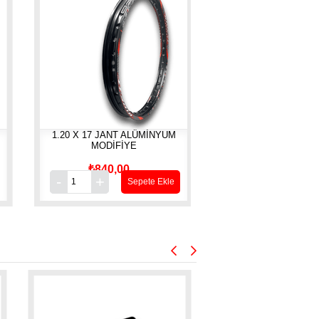
1.20 X 17 JANT ALÜMİNYUM
KAPLİN TAKOZU RAMZEY
MODİFİYE
ÇELİK 150 RACİNG [ ÜLKE
₺840,00
₺200,00
Sepete Ekle
Sepete E